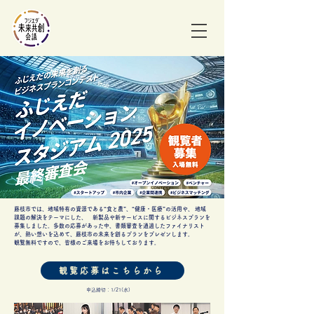
藤枝市では、地域特有の資源である“食と農”、“健康・医療”の活用や、 地域
課題の解決をテーマにした、 新製品や新サービスに関するビジネスプランを
募集しました。多数の応募があった中、書類審査を通過したファイナリスト
が、熱い想いを込めて、藤枝市の未来を創るプランをプレゼンします。
​観覧無料ですので、皆様のご来場をお待ちしております。
観覧応募はこちらから
申込締切：1/21(水)